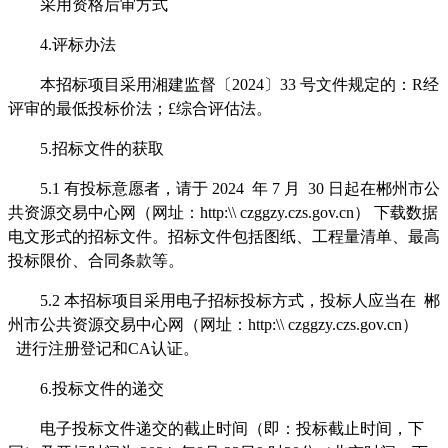
采用
资格后审方式
4.
评标办法
本招标项目采用湘建监督
〔
2024
〕
33
号文件规定的：
R
经
评审的最低投标价法；
£
综合评估法。
5.
招标文件的获取
5.1
有投标意愿者，请于
2024
年
7
月
30
日
起
在
郴州市公
共资源交易中心网（网址：
http:\\ czggzy.czs.gov.cn
）
下载
数据
电文形式的
招标文件。招标文件包括图纸、工程量清单、最高
投标限价、合同条款等。
5.2
本招标项目采用电子
招标投标
方式，投标人应当在
郴
州市公共资源交易中心网（网址：
http:\\ czggzy.czs.gov.cn
）
进行注册
登记
和
CA
认证。
6.
投标文件的递交
电子投标文件递交的截止时间（即：投标截止时间，下