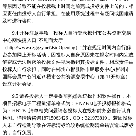
等原因导致不能在投标截止时间之前完成投标文件上传的，相
应责任由投标人自行承担。在使用系统过程中有疑问或困难请
及时进行咨询。
9.
4
开标注意事项：投标人自行登录郴州市公共资源交易
中心网快捷入口
“不见面大厅
（
http:\\www.czggzy.net\BidOpening
）
”并在规定时间内自行解
密参加网上开标活动，因投标人自身原因未在规定时间内完成
解密或无法解密的投标文件视为撤销其投标文件，相应责任由
投标人自行承担，同时在郴州市郴县路市民服务中心
(
郴州市
国际会展中心附近
)3
楼市公共资源交易中心（第
11
开标室）
设立开标会场。
9
.5
请各投标人一定要提前熟悉系统操作和软件操作，本
项目招标电子工程量清单格式为：
HNZBJ,
电子投标报价格式
为：
HNTBJ,
清单相关问题请各投标人在投标前务必自行认真
检测。详情请咨询
18715063426
，
QQ
：
321973819
。若因投标
人未自行检测导致在评标清标阶段系统检测清单错误造成废标
的，自行负责。