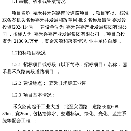
1.1
审批、核准或备案情况
项目名称
嘉禾县禾兴路南段道路项目
，项目审批、核准
或备案机关名称
嘉禾县发展和改革局
批文名称及编号
嘉发改
投资
[2024]14
号
，
建设单位
为
嘉禾兴嘉产业发展集团有限公
司
，
招标人为
嘉禾兴嘉产业发展集团有限公司
，项目总投
资为
2136.91
万元
，资金来源
和落实情况
业主单位自筹
。
1.2
招标项目概况
1.2.1
招标项目或标段（以下简称：招标项目）名称：
嘉
禾县禾兴路南段道路项目
；
1.2.2
建设地点：
嘉禾县坦塘工业园
；
1.2.3
项目基本情况
：
禾兴路南起于工业大道，北至兴园路，道路长度
608.
89m
，宽
26m
，包括给排水、交通标识、绿化、亮化、监控系
统等配套工程
；