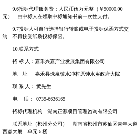
9.
6
招标代理服务费：人民币伍万元整（￥
50000.00
元），由中标人在领取中标通知书前一次性支付。
9.7
投标人可自行选择银行转账或电子投标保函方式交
纳，不再接受纸质投标保函。
10.
联系方式
招
标
人：
嘉禾兴嘉产业发展集团有限公司
地
址：
嘉禾县珠泉镇水冲村原钟水乡政府大院
联
系
人：
黄先生
电
话：
0735-6636165
招标代理机构：湖南正源项目管理咨询有限公司；
联系地址（郴州分公司）：湖南省郴州市苏仙区青年大道
言鼎大厦
1
单元
6
楼