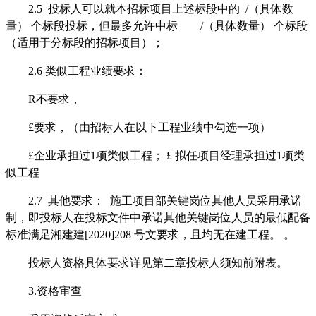
2.
5
投标人可
以
就本招标项目上述标段中的
/
（具体数
量）
个标段投标，但最多允许中标
/
（具体数量）
个标段
（适用于分标段的招标项目）；
2.
6
类似工程业绩要求：
R
不要求，
£
要求，（由招标人在以下工程业绩中勾选一项）
£
企业承担过
1
项类似工程；
£
拟任项目经理承担过
1
项类
似工程
2.
7
其他要求：
施工项目部关键岗位其他人员采用承诺
制，即投标人在投标文件中承诺其他关键岗位人员的最低配备
标准满足湘建建
[2020]208
号文要求，且均无在建工程。
。
投标人资格
具体要求
详见第二章投标人须知前附表。
3
.
资格审查