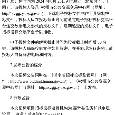
同）及开标时间为
2024
年
8
月
23
日
9
时
30
分
（北京时间，下
同）
。请投标人登录
郴州市公共资源交易中心网（网址：
http:\\ czggzy.czs.gov.cn
）
下载
电子投标文件制作工具
编制投
标文件，
投标人应
在投标截止时间前通过
电子招标投标交易平
台
递交
数据电文形式的投标文件
。逾期
递交
的投标文件，
电子
招标投标交易平台
予以拒收。
电子投标文件的解密截止时间为投标截止时间后
30
分
钟。请投标人确保投标文件如期解密。在开标现场解密的，请
投标人自备解密电脑和网络。
7.
发布公告的媒介
本次招标公告同时在
《湖南省招标投标监管网》（网
址：
http://www.bidding.hunan.gov.cn/
）、《郴州市公共资源交
易中心网》（网址：
http://czggzy.czs.gov.cn
）
上发布。
8.
行政监督
本次招标项目招标投标监督机构为
嘉禾县住房和城乡建
设局
，
电话
：
曾令斌
0735-6633231
。