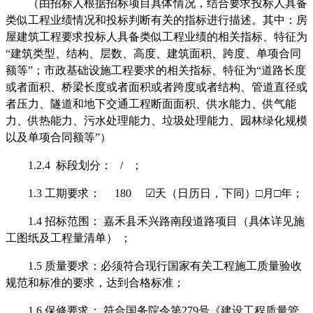
（由招标人根据招标项目具体情况，结合要求投标人具备
类似工程业绩情况和投标判断有关的指标进行描述。其中：房
屋建筑工程要求投标人具备类似工程业绩的相关指标
、特征
为
“建筑类型、
结构、层数、高度、建筑面积、跨度、单项合同
额
等
”
；市政基础设施工程要求的相关指标
、特征
为
“道路长度
或者面积、桥梁长度或者面积或者跨度或者结构、管道直径或
者压力、隧道和地下交通工程断面面积、供水能力、供气能
力、供热能力、污水处理能力、垃圾处理能力、园林绿化规模
以及单项合同额
等
”
）
1.2.4
标段划分：
/
；
1.
3
工期要求：
180
☑
天（日历日
，下同
）
□月□年
；
1.4
招标范围：
嘉禾县禾兴路南段道路项目（具体详见施
工图纸及工程量清单）
；
1.5
质量要求：必须符合现行国家有关工程施工质量验收
规范和标准的要求，达到合格标准；
1.6
保修要求：
符合国务院令第
279
号《建设工程质量管