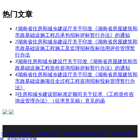
热门文章
1
湖南省住房和城乡建设厅关于印发《湖南省房屋建筑和
市政基础设施工程总承包招标评标暂行办法》的通知
2
湖南省住房和城乡建设厅关于印发《湖南省房屋建筑和
市政基础设施工程施工及监理招标投标信用评价管理暂
行办法
3
湖南住房和城乡建设厅关于印发《湖南省房屋建筑和市
政基础设施工程造价咨询招标评标暂行办法》的通知
4
湖南省住房和城乡建设厅关于印发《湖南省房屋建筑和
市政基础设施项目全过程工程咨询招标投标管理暂行办
法》
5
住房和城乡建设部标准定额司关于征求 《工程造价咨
询业管理办法》（征求意见稿）意见的函
：
中国采购与招标网
中国政府采购网
省建设工程招标投标监管网
省政府采购网
网
省招标投标监管网