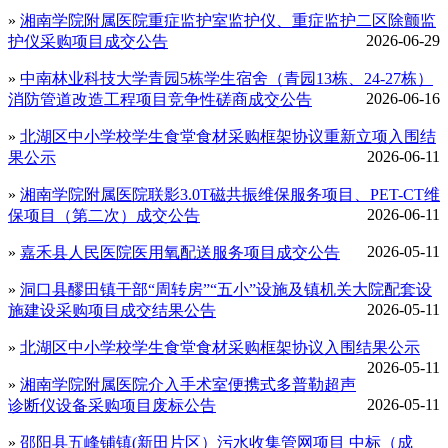
»
湘南学院附属医院重症监护室监护仪、重症监护二区除颤监
2026-06-29
护仪采购项目成交公告
»
中南林业科技大学青园5栋学生宿舍（青园13栋、24-27栋）
2026-06-16
消防管道改造工程项目竞争性磋商成交公告
»
北湖区中小学校学生食堂食材采购框架协议重新立项入围结
2026-06-11
果公示
»
湘南学院附属医院联影3.0T磁共振维保服务项目、PET-CT维
2026-06-11
保项目（第二次）成交公告
2026-05-11
»
嘉禾县人民医院医用氧配送服务项目成交公告
»
洞口县醪田镇干部“周转房”“五小”设施及镇机关大院配套设
2026-05-11
施建设采购项目成交结果公告
»
北湖区中小学校学生食堂食材采购框架协议入围结果公示
2026-05-11
»
湘南学院附属医院介入手术室便携式多普勒超声
2026-05-11
诊断仪设备采购项目废标公告
»
邵阳县五峰铺镇(新田片区）污水收集管网项目 中标（成