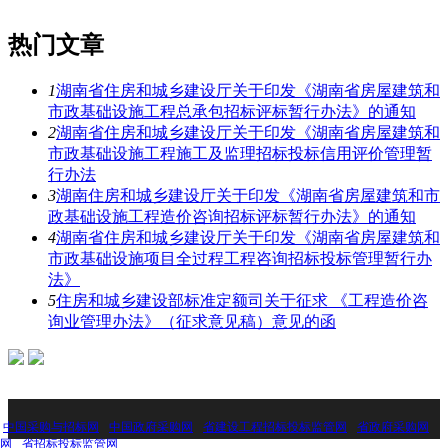
热门文章
1
湖南省住房和城乡建设厅关于印发《湖南省房屋建筑和
市政基础设施工程总承包招标评标暂行办法》的通知
2
湖南省住房和城乡建设厅关于印发《湖南省房屋建筑和
市政基础设施工程施工及监理招标投标信用评价管理暂
行办法
3
湖南住房和城乡建设厅关于印发《湖南省房屋建筑和市
政基础设施工程造价咨询招标评标暂行办法》的通知
4
湖南省住房和城乡建设厅关于印发《湖南省房屋建筑和
市政基础设施项目全过程工程咨询招标投标管理暂行办
法》
5
住房和城乡建设部标准定额司关于征求 《工程造价咨
询业管理办法》（征求意见稿）意见的函
：
中国采购与招标网
中国政府采购网
省建设工程招标投标监管网
省政府采购网
网
省招标投标监管网