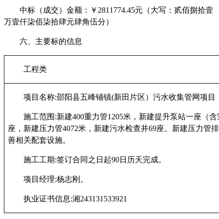
中标（成交）金额：￥
2811774.45
元（大写：
贰佰捌拾壹
万壹仟柒佰柒拾肆元肆角伍分
）
六
、主要标的信息
工程
类
项目
名称
:
邵阳县五峰铺镇
(新田片区）污水收集管网项目
施工
范围
:新建400重力管1205米，新建提升泵站一座（
座，新建压力管4072米，新建污水检查井69座。新建压力管
善相关配套设施
。
施工工期
:
签订合同之日起
90日历天完成。
项目经理
:
杨志刚。
执业证书信息
:
湘
243131533921