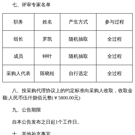
七、
评审专家名单
职务
姓名
产生方式
参与过程
组长
罗凯
随机抽取
全过程
成员
钟叶
随机抽取
全过程
采购人代表
陈晓桂
自行选定
全过程
八、
按采购代理协议上的约定标准向采购人收取，收取金
额
:人民币
伍仟捌佰
元整
(￥
5800
.00元)
九、公告期限
自本公告发布之日起
1个工作日。
十、其他补充事宜